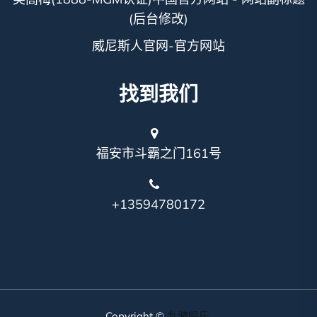
(后台修改)
威尼斯人官网-官方网站
找到我们
福安市斗霸之门161号
+13594780172
Copyright ©
九游娱乐
.