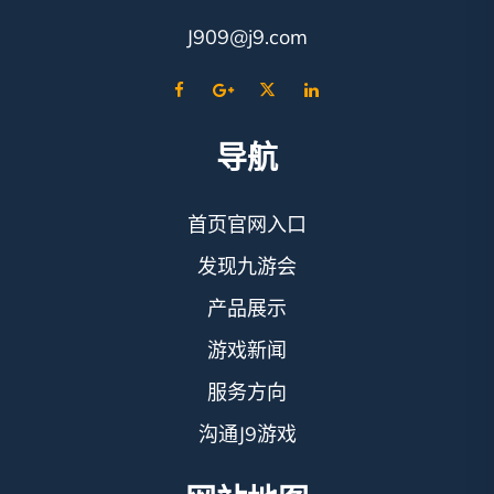
J909@j9.com
导航
首页官网入口
发现九游会
产品展示
游戏新闻
服务方向
沟通J9游戏