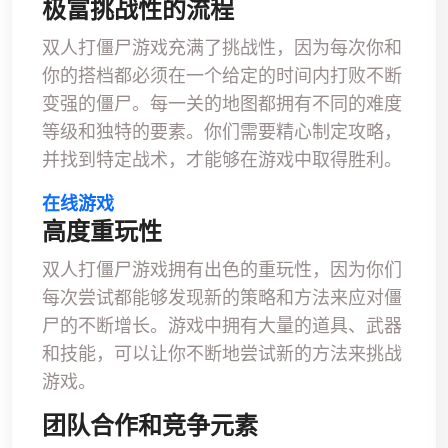
极富挑战性的流程
双人打僵尸游戏充满了挑战性，因为每次你和
你的搭档都必须在一个给定的时间内打败不断
变强的僵尸。每一关的地图都拥有不同的难度
等级和独特的要素。你们需要精心制定攻略，
并找到特定战术，才能够在游戏中取得胜利。
在线游戏
高度重玩性
双人打僵尸游戏拥有出色的重玩性，因为你们
每次尝试都能够发现新的策略和方法来应对僵
尸的不断增长。游戏中拥有大量的道具、武器
和技能，可以让你不断地尝试新的方法来挑战
游戏。
团队合作和竞争元素