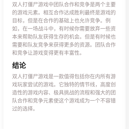
双人打僵尸游戏中团队合作和竞争是两个主要
的游戏元素。相互合作达成胜利最终是游戏的
目标，但是在合作的基础上也允许竞争。例
如，在一场战斗中，有时候你需要放弃一些资
本来帮助队友获得生存的机会。但是有时候也
需要和队友竞争来获得更多的资源。团队合作
和竞争让游戏变得更有丰富性。
结论
双人打僵尸游戏是一款值得包括你在内所有游
戏玩家尝试的游戏。它独特的情节线，高度创
造性的游戏内容、极具挑战的流程和强大的团
队合作和竞争元素使这个游戏成为一个不容错
过的选择。