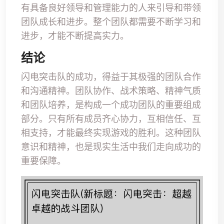
有具备良好领导和管理能力的人来引导和带领
团队成长和进步。整个团队都需要不断学习和
进步，才能不断提高实力。
结论
闪电突击队的成功，得益于其极强的团队合作
和沟通精神。团队协作、战术策略、精神气质
和团队培养，是构成一个成功团队的重要组成
部分。只有所有成员齐心协力，互相信任、互
相支持，才能最终实现游戏的胜利。这种团队
意识和精神，也是现实生活中我们走向成功的
重要保障。