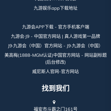
九游娱乐app下载地址
九游会APP下载 - 官方手机客户端
九游会·J9 - 中国官方网站 | 真人游戏第一品牌
J9·九游会（中国）官方网站 - J9·九游会（中国）
美高梅(1888-MGM认证)中国官方网站 - 网站副标题
(后台修改)
威尼斯人官网-官方网站
找到我们
福安市斗霸之门161号