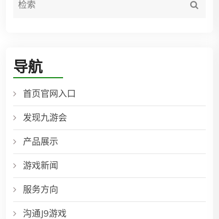
导航
首页官网入口
发现九游会
产品展示
游戏新闻
服务方向
沟通J9游戏