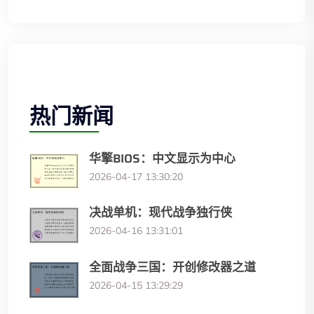
热门新闻
华擎BIOS：中文显示为中心
2026-04-17 13:30:20
决战单机：现代战争独行侠
2026-04-16 13:31:01
全面战争三国：开创修改器之道
2026-04-15 13:29:29