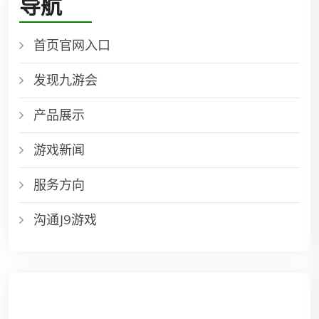
导航
首页官网入口
发现九游会
产品展示
游戏新闻
服务方向
沟通J9游戏