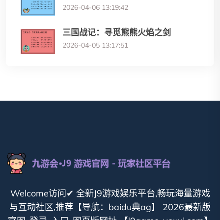
2026-04-06 13:19:42
三国战记：寻觅熊熊火焰之剑
2026-04-05 13:17:51
Welcome访问✔ 全新J9游戏娱乐平台,畅玩海量游戏
与互动社区,推荐【导航：baidu典ag】 2026最新版