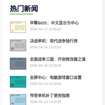
热门新闻
华擎BIOS：中文显示为中心
2026-04-17 13:30:20
决战单机：现代战争独行侠
2026-04-16 13:31:01
全面战争三国：开创修改器之道
2026-04-15 13:29:29
全屏中心：电脑游戏窗口设置
2026-04-14 13:29:35
传奇单机补丁使用指南
2026-04-13 13:42:33