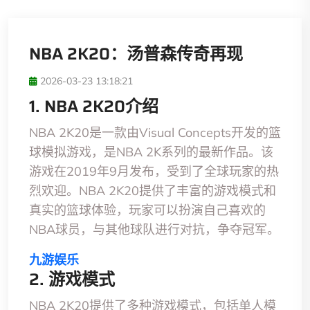
NBA 2K20：汤普森传奇再现
2026-03-23 13:18:21
1. NBA 2K20介绍
NBA 2K20是一款由Visual Concepts开发的篮
球模拟游戏，是NBA 2K系列的最新作品。该
游戏在2019年9月发布，受到了全球玩家的热
烈欢迎。NBA 2K20提供了丰富的游戏模式和
真实的篮球体验，玩家可以扮演自己喜欢的
NBA球员，与其他球队进行对抗，争夺冠军。
九游娱乐
2. 游戏模式
NBA 2K20提供了多种游戏模式，包括单人模