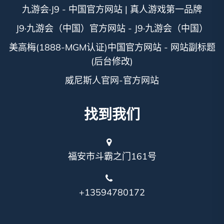
九游会·J9 - 中国官方网站 | 真人游戏第一品牌
J9·九游会（中国）官方网站 - J9·九游会（中国）
美高梅(1888-MGM认证)中国官方网站 - 网站副标题
(后台修改)
威尼斯人官网-官方网站
找到我们
福安市斗霸之门161号
+13594780172