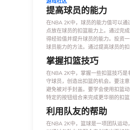
游戏社区
提高球员的能力
在NBA 2K中，球员的能力值可以
点放在球员的扣篮能力上。通过完成
得经验值并提升球员的能力。投资一
球员能力的方法。通过提高球员的扣
掌握扣篮技巧
在NBA 2K中，掌握一些扣篮技巧
守球员，创造出扣篮的机会。要注意
避免被对手封盖。要学会使用扣篮动
特定的按钮组合来完成更华丽的扣篮
利用队友的帮助
在NBA 2K中，篮球是一项团队运