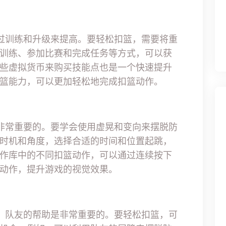
通过训练和升级来提高。要轻松扣篮，需要将重
训练、参加比赛和完成任务等方式，可以获
些虚拟货币来购买技能点也是一个快速提升
篮能力，可以更加轻松地完成扣篮动作。
是非常重要的。要学会使用虚晃和变向来摆脱防
时机和角度，选择合适的时间和位置起跳，
作库中的不同扣篮动作，可以通过连续按下
动作，提升游戏的视觉效果。
动，队友的帮助是非常重要的。要轻松扣篮，可