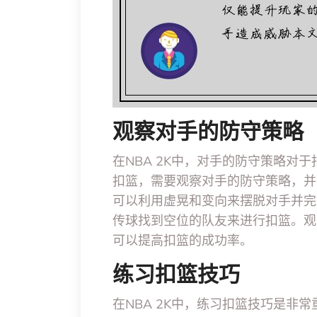
观察对手的防守策略
在NBA 2K中，对手的防守策略对
扣篮，需要观察对手的防守策略，并
可以利用虚晃和变向来摆脱对手并完
传球找到空位的队友来进行扣篮。观
可以提高扣篮的成功率。
练习扣篮技巧
在NBA 2K中，练习扣篮技巧是非