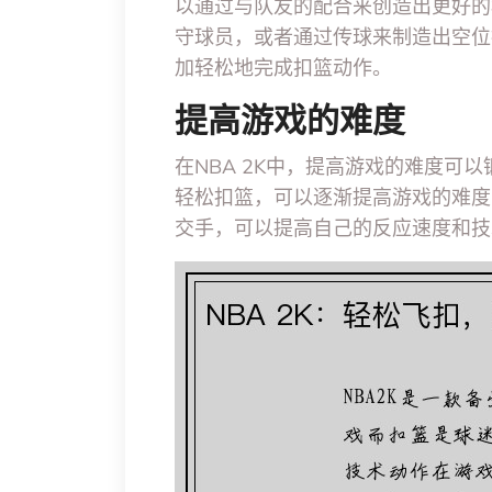
以通过与队友的配合来创造出更好的
守球员，或者通过传球来制造出空位
加轻松地完成扣篮动作。
提高游戏的难度
在NBA 2K中，提高游戏的难度可
轻松扣篮，可以逐渐提高游戏的难度
交手，可以提高自己的反应速度和技