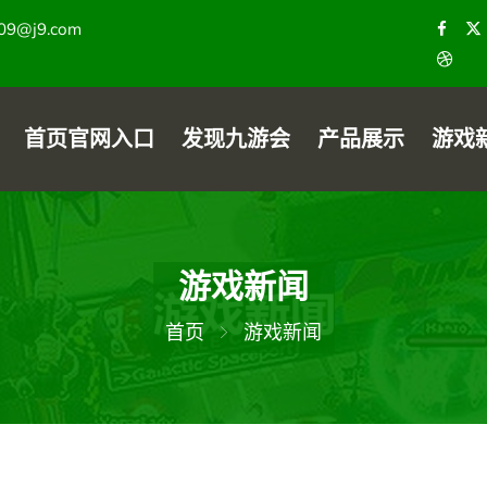
09@j9.com
首页官网入口
发现九游会
产品展示
游戏
游戏新闻
首页
游戏新闻