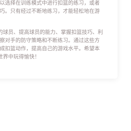
以选择在训练模式中进行扣篮的练习，或者
巧。只有经过不断地练习，才能轻松地在游
适的球员、提高球员的能力、掌握扣篮技巧、利
察对手的防守策略和不断练习。通过这些方
成扣篮动作，提高自己的游戏水平。希望本
的世界中玩得愉快！