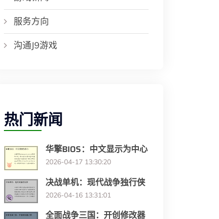
服务方向
沟通J9游戏
热门新闻
华擎BIOS：中文显示为中心
2026-04-17 13:30:20
决战单机：现代战争独行侠
2026-04-16 13:31:01
全面战争三国：开创修改器